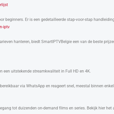
lijst
voor beginners. Er is een gedetailleerde stap-voor-stap handleidin
n-iptv
ieven hanteren, biedt SmartIPTVBelgie een van de beste prijzen 
n een uitstekende streamkwaliteit in Full HD en 4K.
bereikbaar via WhatsApp en reageert snel, meestal binnen enke
oegang tot duizenden on-demand films en series. Bekijk hier het