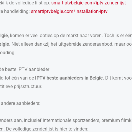
kijk de volledige lijst op:
smartiptvbelgie.com/iptv-zenderlijst
ze handleiding:
smartiptvbelgie.com/installation-iptv
lgië
, komen er veel opties op de markt naar voren. Toch is er één
lgie
. Niet alleen dankzij het uitgebreide zenderaanbod, maar oo
houding.
e beste IPTV aanbieder
id tot één van de
IPTV beste aanbieders in België
. Dit komt vo
tieve prijsstructuur.
 andere aanbieders:
ders aan, inclusief internationale sportzenders, premium filmka
n. De volledige zenderlijst is hier te vinden: