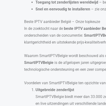
Toegang tot zenderlijsten wereldwijd
– be
Snel en eenvoudig te installeren
– zie on
Beste IPTV aanbieder België – Onze topkeuze
In de zoektocht naar de
beste IPTV aanbieder Be
onderscheiden van de concurrentie:
SmartIPTVBe
klantgerichtheid en uitstekende prijs-kwaliteitver
Waarom SmartIPTVBelgie wordt beschouwd als d
SmartIPTVBelgie
is de afgelopen jaren uitgegroe
technologische ondersteuning en een zeer competi
Voordelen van SmartIPTVBelgie ten opzichte van
Uitgebreide zenderlijst
SmartIPTVBelgie biedt meer dan 33.000 zen
en live uitzendingen uit verschillende lande