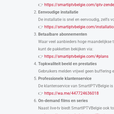
👉
https://smartiptvbelgie.com/iptv-zender
Eenvoudige installatie
De installatie is snel en eenvoudig, zelfs 
👉
https://smartiptvbelgie.com/installatio
Betaalbare abonnementen
Waar veel aanbieders hoge maandelijkse tar
kunt de pakketten bekijken via:
👉
https://smartiptvbelgie.com/#plans
Topkwaliteit beeld en prestaties
Gebruikers melden vrijwel geen buffering e
Professionele klantenservice
De klantenservice van SmartIPTVBelgie is 
👉
https://wa.me/447724636018
On-demand films en series
Naast live-tv biedt SmartIPTVBelgie ook t