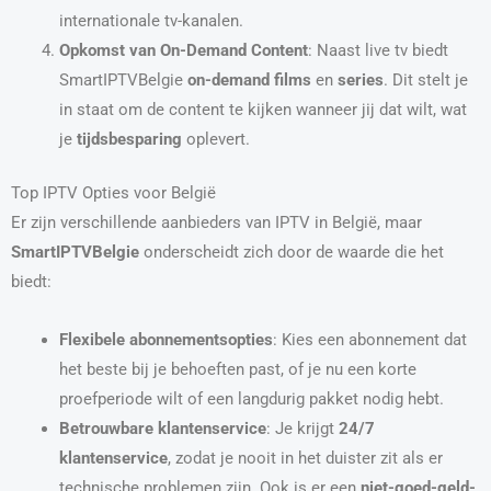
internationale tv-kanalen.
Opkomst van On-Demand Content
: Naast live tv biedt
SmartIPTVBelgie
on-demand films
en
series
. Dit stelt je
in staat om de content te kijken wanneer jij dat wilt, wat
je
tijdsbesparing
oplevert.
Top IPTV Opties voor België
Er zijn verschillende aanbieders van IPTV in België, maar
SmartIPTVBelgie
onderscheidt zich door de waarde die het
biedt:
Flexibele abonnementsopties
: Kies een abonnement dat
het beste bij je behoeften past, of je nu een korte
proefperiode wilt of een langdurig pakket nodig hebt.
Betrouwbare klantenservice
: Je krijgt
24/7
klantenservice
, zodat je nooit in het duister zit als er
technische problemen zijn. Ook is er een
niet-goed-geld-