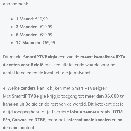
abonnement:
1 Maand
: €19,99
3 Maanden
: €29,99
6 Maanden
: €39,99
12 Maanden
: €59,99
Dit maakt
SmartIPTVBelgie
een van de
meest betaalbare IPTV-
diensten voor België
met een uitstekende waarde voor het
aantal kanalen en de kwaliteit die je ontvangt.
4. Welke zenders kan ik kijken met SmartIPTVBelgie?
Met
SmartIPTVBelgie
krijg je toegang tot
meer dan 36.000 tv-
kanalen
uit België en de rest van de wereld. Dit betekent dat je
altijd toegang hebt tot je favoriete
lokale zenders
zoals
ƲƬM
,
Eén
,
Canvas
, en
RTBF
, maar ook
internationale kanalen
en
on-
demand content
.