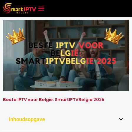
Skip
to
content
Beste IPTV voor België: SmartIPTVBelgie 2025
Inhoudsopgave