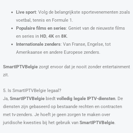
Live sport
: Volg de belangrijkste sportevenementen zoals
voetbal, tennis en Formule 1.
Populaire films en series
: Geniet van de nieuwste films
en series in
HD
,
4K
en
8K
.
Internationale zenders
: Van Franse, Engelse, tot
Amerikaanse en andere Europese zenders.
SmartIPTVBelgie
zorgt ervoor dat je nooit zonder entertainment
zit.
5. Is SmartIPTVBelgie legaal?
Ja,
SmartIPTVBelgie
biedt
volledig legale IPTV-diensten
. De
diensten zijn gebaseerd op bestaande rechten en contracten
met tv-zenders. Je hoeft je geen zorgen te maken over
juridische kwesties bij het gebruik van
SmartIPTVBelgie
.