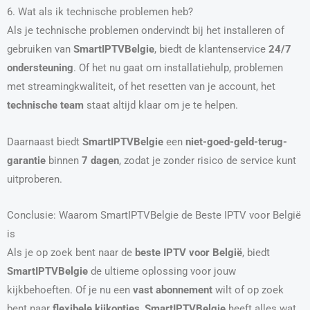
6. Wat als ik technische problemen heb?
Als je technische problemen ondervindt bij het installeren of
gebruiken van
SmartIPTVBelgie
, biedt de klantenservice
24/7
ondersteuning
. Of het nu gaat om installatiehulp, problemen
met streamingkwaliteit, of het resetten van je account, het
technische team
staat altijd klaar om je te helpen.
Daarnaast biedt
SmartIPTVBelgie
een
niet-goed-geld-terug-
garantie
binnen
7 dagen
, zodat je zonder risico de service kunt
uitproberen.
Conclusie: Waarom SmartIPTVBelgie de Beste IPTV voor België
is
Als je op zoek bent naar de
beste IPTV voor België
, biedt
SmartIPTVBelgie
de ultieme oplossing voor jouw
kijkbehoeften. Of je nu een
vast abonnement
wilt of op zoek
bent naar
flexibele kijkopties
,
SmartIPTVBelgie
heeft alles wat