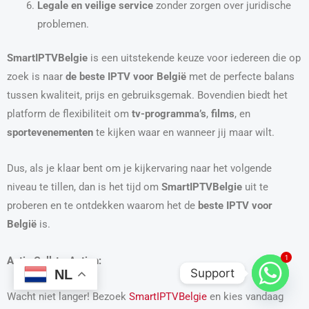
Legale en veilige service
zonder zorgen over juridische
problemen.
SmartIPTVBelgie
is een uitstekende keuze voor iedereen die op
zoek is naar
de beste IPTV voor België
met de perfecte balans
tussen kwaliteit, prijs en gebruiksgemak. Bovendien biedt het
platform de flexibiliteit om
tv-programma’s
,
films
, en
sportevenementen
te kijken waar en wanneer jij maar wilt.
Dus, als je klaar bent om je kijkervaring naar het volgende
niveau te tillen, dan is het tijd om
SmartIPTVBelgie
uit te
proberen en te ontdekken waarom het de
beste IPTV voor
België
is.
1
Actie Call-to-Action:
Support
NL
Wacht niet langer! Bezoek
SmartIPTVBelgie
en kies vandaag