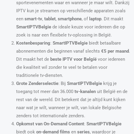
sportevenementen waar en wanneer je maar wilt. Dankzij
IPTV kun je streamen op verschillende apparaten zoals
een
smart-tv
,
tablet
,
smartphone
, of
laptop
. Dit maakt
SmartIPTVBelgie
de ideale keuze voor iedereen die op
zoek is naar een flexibele tv-oplossing in België.
Kostenbesparing
:
SmartIPTVBelgie
biedt betaalbare
abonnementen die beginnen vanaf slechts
€5 per maand
.
Dit maakt het de
beste IPTV voor België
voor iedereen
die kwaliteit wil zonder te veel te betalen voor
traditionele tv-diensten.
Grote Zenderselectie
: Bij
SmartIPTVBelgie
krijg je
toegang tot meer dan 36.000
tv-kanalen
uit België en de
rest van de wereld. Dit betekent dat je altijd kunt kijken
naar wat je wilt, wanneer je wilt, van lokale Belgische
zenders tot internationale zenders.
Opkomst van On-Demand Content
:
SmartIPTVBelgie
biedt ook
on-demand films
en
series
, waardoor je