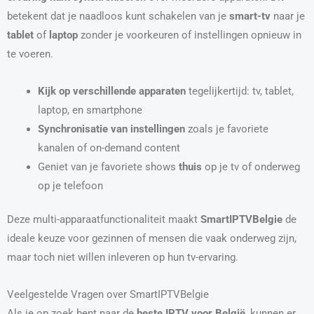
betekent dat je naadloos kunt schakelen van je
smart-tv
naar je
tablet
of
laptop
zonder je voorkeuren of instellingen opnieuw in
te voeren.
Kijk op verschillende apparaten
tegelijkertijd: tv, tablet,
laptop, en smartphone
Synchronisatie van instellingen
zoals je favoriete
kanalen of on-demand content
Geniet van je favoriete shows
thuis
op je tv of onderweg
op je telefoon
Deze multi-apparaatfunctionaliteit maakt
SmartIPTVBelgie
de
ideale keuze voor gezinnen of mensen die vaak onderweg zijn,
maar toch niet willen inleveren op hun tv-ervaring.
Veelgestelde Vragen over SmartIPTVBelgie
Als je op zoek bent naar de
beste IPTV voor België
, kunnen er