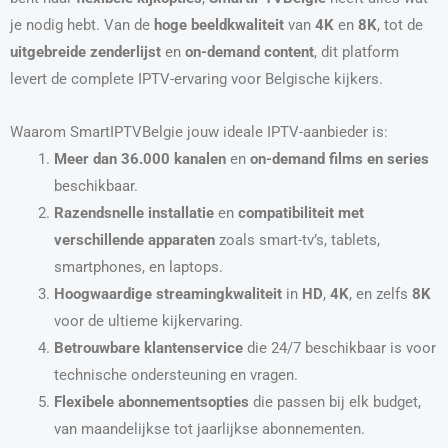
je nodig hebt. Van de
hoge beeldkwaliteit
van
4K
en
8K
, tot de
uitgebreide zenderlijst
en
on-demand content
, dit platform
levert de complete IPTV-ervaring voor Belgische kijkers.
Waarom SmartIPTVBelgie jouw ideale IPTV-aanbieder is:
Meer dan 36.000 kanalen
en
on-demand films en series
beschikbaar.
Razendsnelle installatie
en
compatibiliteit met
verschillende apparaten
zoals smart-tv’s, tablets,
smartphones, en laptops.
Hoogwaardige streamingkwaliteit
in
HD
,
4K
, en zelfs
8K
voor de ultieme kijkervaring.
Betrouwbare klantenservice
die 24/7 beschikbaar is voor
technische ondersteuning en vragen.
Flexibele abonnementsopties
die passen bij elk budget,
van maandelijkse tot jaarlijkse abonnementen.