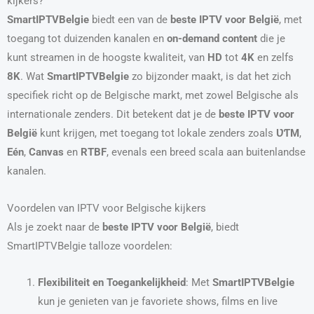
kijkers?
SmartIPTVBelgie
biedt een van de
beste IPTV voor België
, met
toegang tot duizenden kanalen en
on-demand content
die je
kunt streamen in de hoogste kwaliteit, van
HD
tot
4K
en zelfs
8K
. Wat
SmartIPTVBelgie
zo bijzonder maakt, is dat het zich
specifiek richt op de Belgische markt, met zowel Belgische als
internationale zenders. Dit betekent dat je de
beste IPTV voor
België
kunt krijgen, met toegang tot lokale zenders zoals
ƲƬM
,
Eén
,
Canvas
en
RTBF
, evenals een breed scala aan buitenlandse
kanalen.
Voordelen van IPTV voor Belgische kijkers
Als je zoekt naar de
beste IPTV voor België
, biedt
SmartIPTVBelgie talloze voordelen:
Flexibiliteit en Toegankelijkheid
: Met
SmartIPTVBelgie
kun je genieten van je favoriete shows, films en live