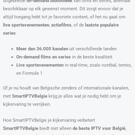
uitgebreide
on-demand bibliotheek
van films en series, allemaal
beschikbaar op elk gewenst moment. Dit zorgt ervoor dat je
altijd toegang hebt tot je favoriete content, of het nu gaat om
live sportevenementen
,
actiefilms
, of de
laatste populaire
series
.
Meer dan 36.000 kanalen
uit verschillende landen
On-demand films en series
in de beste kwaliteit
Live sportevenementen
in real-time, zoals voetbal, tennis,
en Formule 1
Of je nu houdt van Belgische zenders of internationale kanalen,
met
SmartIPTVBelgie
krijg je alles wat je nodig hebt om je
kijkervaring te verrijken.
Hoe SmartIPTVBelgie je kijkervaring verbetert
SmartIPTVBelgie
biedt niet alleen
de beste IPTV voor België
,