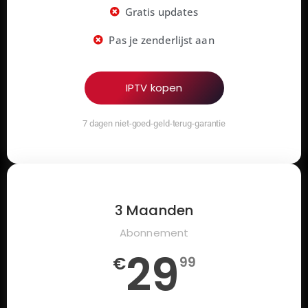
Gratis updates
Pas je zenderlijst aan
IPTV kopen
7 dagen niet-goed-geld-terug-garantie
3 Maanden
Abonnement
29
€
99