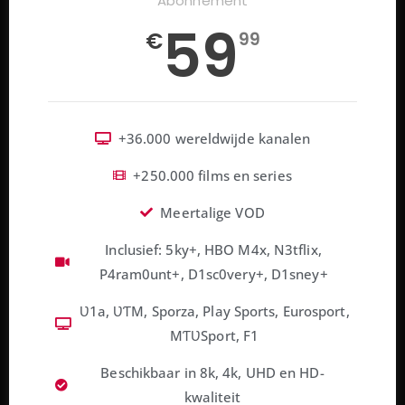
Abonnement
59
€
99
+36.000 wereldwijde kanalen
+250.000 films en series
Meertalige VOD
Inclusief: 5ky+, HBO M4x, N3tflix,
P4ram0unt+, D1sc0very+, D1sney+
Ʋ1a, ƲƬM, Sporza, Play Sports, Eurosport,
MƬƲSport, F1
Beschikbaar in 8k, 4k, UHD en HD-
kwaliteit