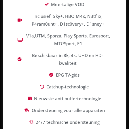
Meertalige VOD
Inclusief: 5ky+, HBO M4x, N3tflix,
P4ram0unt+, D1sc0very+, D1sney+
V1a,ƲƬM, Sporza, Play Sports, Eurosport,
MTƲSport, F1
Beschikbaar in 8k, 4k, UHD en HD-
kwaliteit
EPG TV-gids
Catchup-technologie
Nieuwste anti-buffertechnologie
Ondersteuning voor alle apparaten
24/7 technische ondersteuning