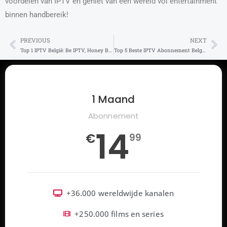
voordelen van IPTV en geniet van een wereld vol entertainment
binnen handbereik!
PREVIOUS
NEXT
Prev
Ne
Top 1 IPTV België: Be IPTV, Honey Bee IPTV
Top 5 Beste IPTV Abonnement België 2025
1 Maand
Abonnement
14
€
99
+36.000 wereldwijde kanalen
+250.000 films en series