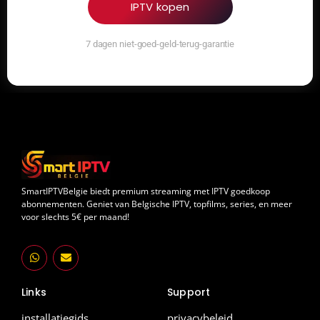
IPTV kopen
7 dagen niet-goed-geld-terug-garantie
SmartIPTVBelgie biedt premium streaming met IPTV goedkoop
abonnementen. Geniet van Belgische IPTV, topfilms, series, en meer
voor slechts 5€ per maand!
W
E
h
n
a
v
t
e
Links
Support
s
l
a
o
p
p
installatiegids
privacybeleid