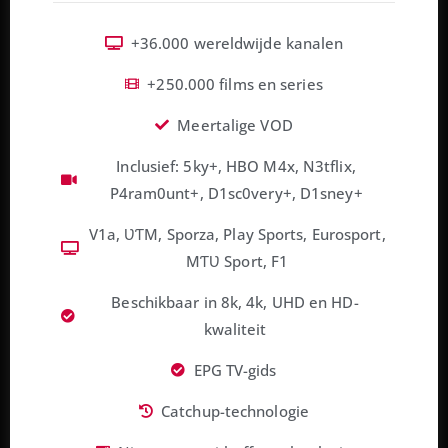
+36.000 wereldwijde kanalen
+250.000 films en series
Meertalige VOD
Inclusief: 5ky+, HBO M4x, N3tflix,
P4ram0unt+, D1sc0very+, D1sney+
V1a, ƲƬM, Sporza, Play Sports, Eurosport,
MƬƲ Sport, F1
Beschikbaar in 8k, 4k, UHD en HD-
kwaliteit
EPG TV-gids
Catchup-technologie