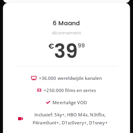
6 Maand
Abonnement
39
€
99
+36.000 wereldwijde kanalen
+250.000 films en series
Meertalige VOD
Inclusief: 5ky+, HBO M4x, N3tflix,
P4ram0unt+, D1sc0very+, D1sney+