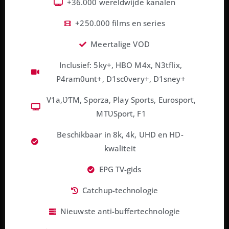
+36.000 wereldwijde kanalen
+250.000 films en series
Meertalige VOD
Inclusief: 5ky+, HBO M4x, N3tflix,
P4ram0unt+, D1sc0very+, D1sney+
V1a,ƲƬM, Sporza, Play Sports, Eurosport,
MTƲSport, F1
Beschikbaar in 8k, 4k, UHD en HD-
kwaliteit
EPG TV-gids
Catchup-technologie
Nieuwste anti-buffertechnologie