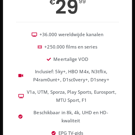
29
€
99
+36.000 wereldwijde kanalen
+250.000 films en series
Meertalige VOD
Inclusief: 5ky+, HBO M4x, N3tflix,
P4ram0unt+, D1sc0very+, D1sney+
V1a, ƲƬM, Sporza, Play Sports, Eurosport,
MƬƲ Sport, F1
Beschikbaar in 8k, 4k, UHD en HD-
kwaliteit
EPG TV-gids