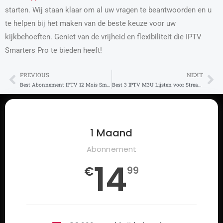
starten. Wij staan klaar om al uw vragen te beantwoorden en u
te helpen bij het maken van de beste keuze voor uw
kijkbehoeften. Geniet van de vrijheid en flexibiliteit die IPTV
Smarters Pro te bieden heeft!
PREVIOUS
NEXT
Prev
Ne
Best Abonnement IPTV 12 Mois Smart TV – Topdeal!
Best 3 IPTV M3U Lijsten voor Streaming in België
1 Maand
Abonnement
14
€
99