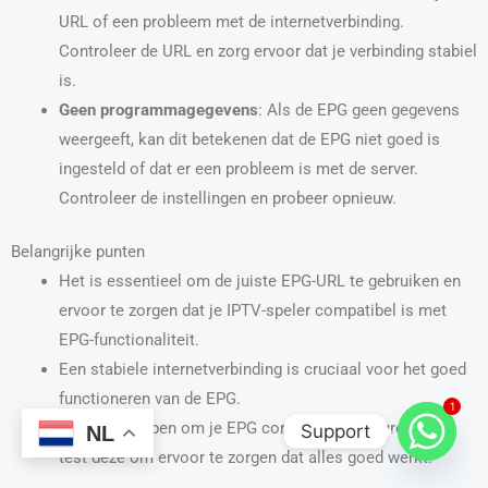
URL of een probleem met de internetverbinding.
Controleer de URL en zorg ervoor dat je verbinding stabiel
is.
Geen programmagegevens
: Als de EPG geen gegevens
weergeeft, kan dit betekenen dat de EPG niet goed is
ingesteld of dat er een probleem is met de server.
Controleer de instellingen en probeer opnieuw.
Belangrijke punten
Het is essentieel om de juiste EPG-URL te gebruiken en
ervoor te zorgen dat je IPTV-speler compatibel is met
EPG-functionaliteit.
Een stabiele internetverbinding is cruciaal voor het goed
functioneren van de EPG.
1
Volg de stappen om je EPG correct te configureren en
Support
NL
test deze om ervoor te zorgen dat alles goed werkt.