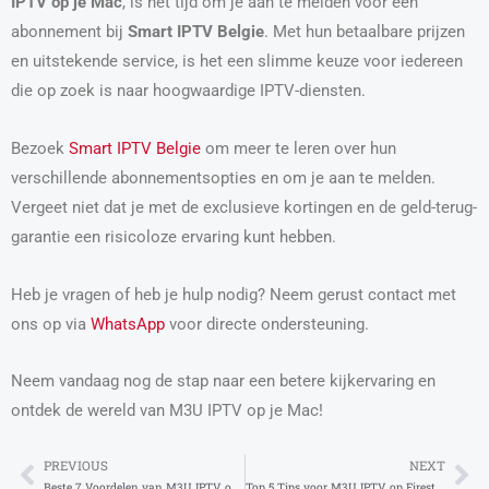
IPTV op je Mac
, is het tijd om je aan te melden voor een
abonnement bij
Smart IPTV Belgie
. Met hun betaalbare prijzen
en uitstekende service, is het een slimme keuze voor iedereen
die op zoek is naar hoogwaardige IPTV-diensten.
Bezoek
Smart IPTV Belgie
om meer te leren over hun
verschillende abonnementsopties en om je aan te melden.
Vergeet niet dat je met de exclusieve kortingen en de geld-terug-
garantie een risicoloze ervaring kunt hebben.
Heb je vragen of heb je hulp nodig? Neem gerust contact met
ons op via
WhatsApp
voor directe ondersteuning.
Neem vandaag nog de stap naar een betere kijkervaring en
ontdek de wereld van M3U IPTV op je Mac!
PREVIOUS
NEXT
Prev
Ne
Beste 7 Voordelen van M3U IPTV op Windows voor Jou!
Top 5 Tips voor M3U IPTV op Firestick