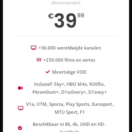
Abonnement
39
€
99
+36.000 wereldwijde kanalen
+250.000 films en series
Meertalige VOD
Inclusief: 5ky+, HBO M4x, N3tflix,
P4ram0unt+, D1sc0very+, D1sney+
V1a, ƲƬM, Sporza, Play Sports, Eurosport,
MƬƲ Sport, F1
Beschikbaar in 8k, 4k, UHD en HD-
kwaliteit