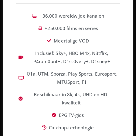
+36.000 wereldwijde kanalen
+250.000 films en series
Meertalige VOD
Inclusief: 5ky+, HBO M4x, N3tflix,
P4ram0unt+, D1sc0very+, D1sney+
Ʋ1a, ƲƬM, Sporza, Play Sports, Eurosport,
MƬƲSport, F1
Beschikbaar in 8k, 4k, UHD en HD-
kwaliteit
EPG TV-gids
Catchup-technologie