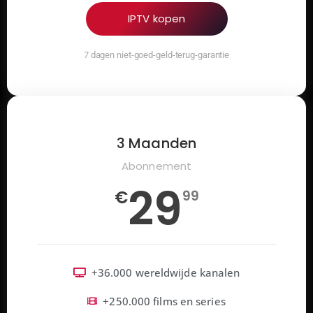
IPTV kopen
7 dagen niet-goed-geld-terug-garantie
3 Maanden
Abonnement
29
€
99
+36.000 wereldwijde kanalen
+250.000 films en series