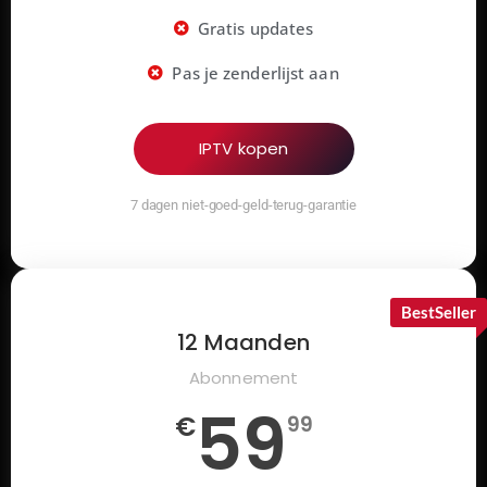
Gratis updates
Pas je zenderlijst aan
IPTV kopen
7 dagen niet-goed-geld-terug-garantie
BestSeller
12 Maanden
Abonnement
59
€
99