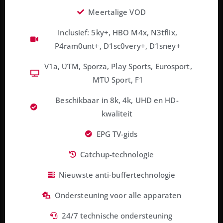
Meertalige VOD
Inclusief: 5ky+, HBO M4x, N3tflix,
P4ram0unt+, D1sc0very+, D1sney+
V1a, ƲƬM, Sporza, Play Sports, Eurosport,
MƬƲ Sport, F1
Beschikbaar in 8k, 4k, UHD en HD-
kwaliteit
EPG TV-gids
Catchup-technologie
Nieuwste anti-buffertechnologie
Ondersteuning voor alle apparaten
24/7 technische ondersteuning