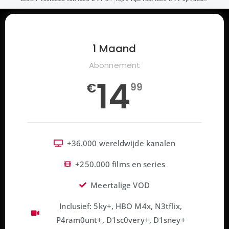
1 Maand
Abonnement
14
€
99
+36.000 wereldwijde kanalen
+250.000 films en series
Meertalige VOD
Inclusief: 5ky+, HBO M4x, N3tflix,
P4ram0unt+, D1sc0very+, D1sney+