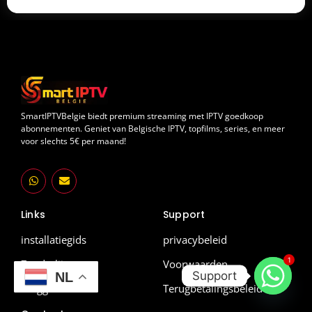
SmartIPTVBelgie biedt premium streaming met IPTV goedkoop
abonnementen. Geniet van Belgische IPTV, topfilms, series, en meer
voor slechts 5€ per maand!
W
E
h
n
a
v
t
e
Links
Support
s
l
a
o
p
p
installatiegids
privacybeleid
p
e
1
Zenderlijst
Voorwaarden
Support
NL
Bloggen
Terugbetalingsbeleid