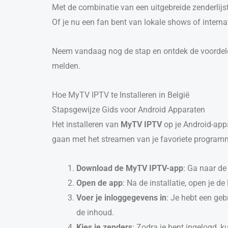
Met de combinatie van een uitgebreide zenderlijst 
Of je nu een fan bent van lokale shows of interna
Neem vandaag nog de stap en ontdek de voorde
melden.
Hoe MyTV IPTV te Installeren in België
Stapsgewijze Gids voor Android Apparaten
Het installeren van
MyTV IPTV
op je Android-appa
gaan met het streamen van je favoriete programm
Download de MyTV IPTV-app
: Ga naar de
Open de app
: Na de installatie, open je 
Voer je inloggegevens in
: Je hebt een ge
de inhoud.
Kies je zenders
: Zodra je bent ingelogd, k