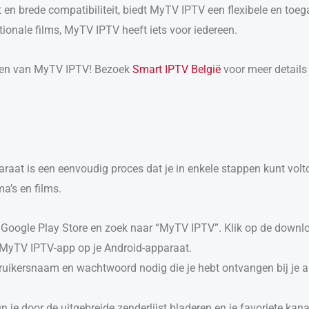
en brede compatibiliteit, biedt MyTV IPTV een flexibele en toegan
tionale films, MyTV IPTV heeft iets voor iedereen.
len van MyTV IPTV! Bezoek
Smart IPTV België
voor meer details
raat is een eenvoudig proces dat je in enkele stappen kunt volt
a’s en films.
 Google Play Store en zoek naar “MyTV IPTV”. Klik op de downl
de MyTV IPTV-app op je Android-apparaat.
bruikersnaam en wachtwoord nodig die je hebt ontvangen bij je a
un je door de uitgebreide zenderlijst bladeren en je favoriete kana