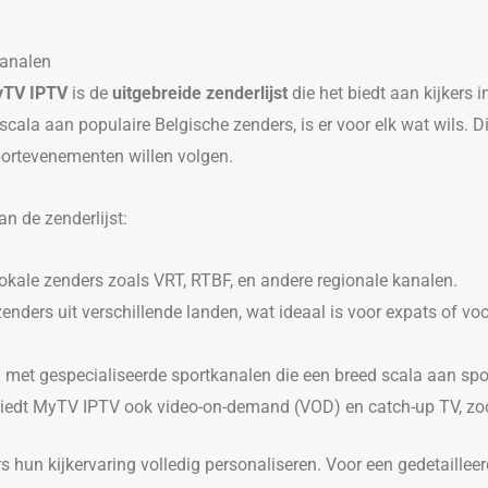
Kanalen
TV IPTV
is de
uitgebreide zenderlijst
die het biedt aan kijkers 
scala aan populaire Belgische zenders, is er voor elk wat wils.
sportevenementen willen volgen.
n de zenderlijst:
lokale zenders zoals VRT, RTBF, en andere regionale kanalen.
 zenders uit verschillende landen, wat ideaal is voor expats of vo
n met gespecialiseerde sportkanalen die een breed scala aan spo
e biedt MyTV IPTV ook video-on-demand (VOD) en catch-up TV, zod
s hun kijkervaring volledig personaliseren. Voor een gedetaillee