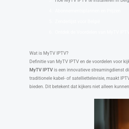
Hoe MyTV IPTV te Installeren in Belg
Abonnementsplannen en Prijzen
Zenderlijst voor België
Ontdek de Voordelen van MyTV IPTV 
Wat is MyTV IPTV?
Definitie van MyTV IPTV en de voordelen voor kijk
MyTV IPTV
is een innovatieve streamingdienst die
traditionele kabel- of satelliettelevisie, maakt 
bieden. Dit betekent dat kijkers niet alleen kun