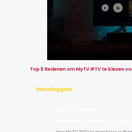
Top 5 Redenen om MyTV IPTV te Kiezen vo
Inhoudsopgave
Wat is MyTV IPTV?
Belangrijkste Kenmerken van MyTV 