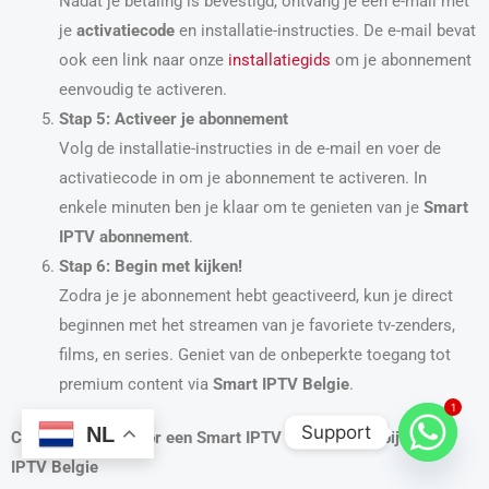
Nadat je betaling is bevestigd, ontvang je een e-mail met
je
activatiecode
en installatie-instructies. De e-mail bevat
ook een link naar onze
installatiegids
om je abonnement
eenvoudig te activeren.
Stap 5: Activeer je abonnement
Volg de installatie-instructies in de e-mail en voer de
activatiecode in om je abonnement te activeren. In
enkele minuten ben je klaar om te genieten van je
Smart
IPTV abonnement
.
Stap 6: Begin met kijken!
Zodra je je abonnement hebt geactiveerd, kun je direct
beginnen met het streamen van je favoriete tv-zenders,
films, en series. Geniet van de onbeperkte toegang tot
premium content via
Smart IPTV Belgie
.
1
Support
NL
Conclusie: Kies voor een Smart IPTV Abonnement bij Smart
IPTV Belgie